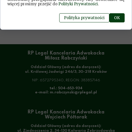
więcej prosimy przejść do
Polityki Prywatności
.
Polityka prywatności
OK
RP Legal Kancelaria Adwokacka
Miłosz Rabczyński
Oddział Główny (adres do doręczeń):
ul. Królowej Jadwigi 246/3, 30-218 Kraków
NIP:
6572795340
, REGON: 383857146
tel.: 504-653-934
e-mail: m.rabczynski@rplegal.pl
RP Legal Kancelaria Adwokacka
Wojciech Półtorak
Oddział Główny (adres do doręczeń):
ul. Zjednoczenia 2, 34-130 Kalwaria Zebrzydowska