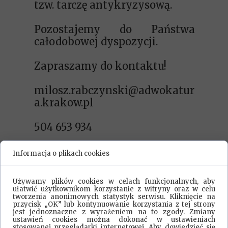
tzw. tarczę antykryzysową.
Pozostajemy do Państwa
całodobowej dyspozycji.
Zapraszamy do kontaktu!
milosz.rabczynski@adwokatur
a.krakow.pl
504 653 934
Informacja o plikach cookies
Używamy plików cookies w celach funkcjonalnych, aby
ułatwić użytkownikom korzystanie z witryny oraz w celu
tworzenia anonimowych statystyk serwisu. Kliknięcie na
przycisk „OK” lub kontynuowanie korzystania z tej strony
jest jednoznaczne z wyrażeniem na to zgody. Zmiany
ustawień cookies można dokonać w ustawieniach
stosowanej przeglądarki internetowej. Aby dowiedzieć się