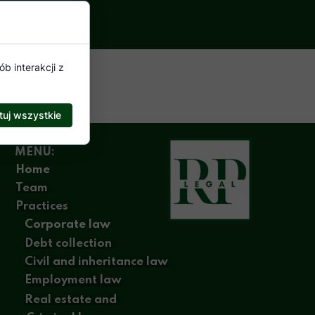
b interakcji z
uj wszystkie
MENU:
Home
Team
Practices
Corporate law
Debt collection
Civil and inheritance law
Employment law
Real estate and
construction