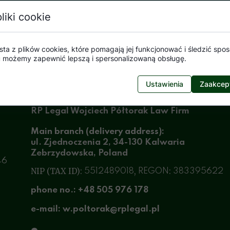
TEAM
liki cookie
sta z plików cookies, które pomagają jej funkcjonować i śledzić sposó
mu możemy zapewnić lepszą i spersonalizowaną obsługę.
Ustawienia
Zaakcept
RP Legal Wojciech Półtorak Law Firm
Main branch (delivery address):
ul. Zjednoczenia 2, 34-130 Kalwaria
Zebrzydowska, Poland
46
NIP (TAX ID):
,
:
5512489018
REGON
383395622
phone no.: +48 505 976 178
e-mail: w.poltorak@rplegal.pl