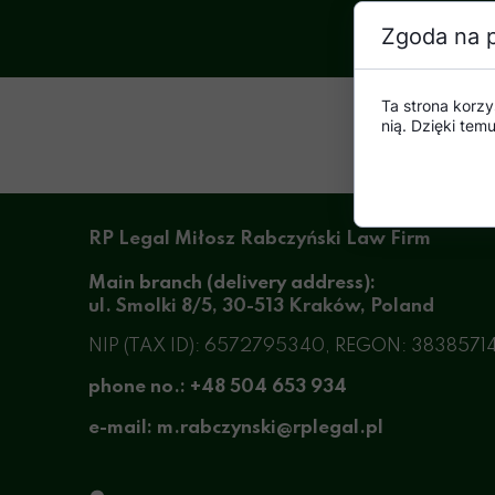
Zgoda na p
Ta strona korzy
nią. Dzięki te
RP Legal Miłosz Rabczyński Law Firm
Main branch (delivery address):
ul. Smolki 8/5, 30-513 Kraków, Poland
NIP (TAX ID):
6572795340
, REGON: 3838571
phone no.: +48 504 653 934
e-mail: m.rabczynski@rplegal.pl